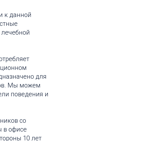
и к данной
остные
и лечебной
потребляет
ационном
дназначено для
нов. Мы можем
дели поведения и
нников со
 в офисе
стороны 10 лет