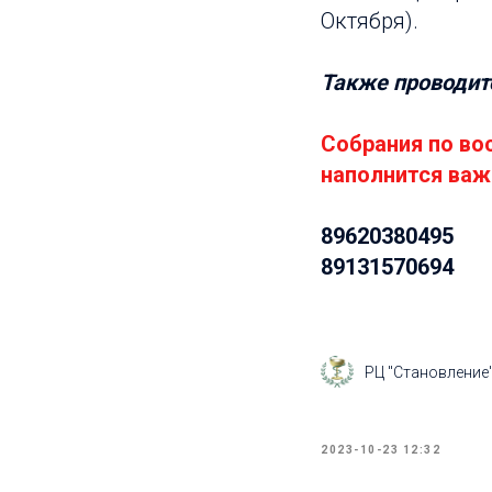
Октября).
Также проводитс
Собрания по во
наполнится важ
89620380495
89131570694
РЦ "Становление
2023-10-23 12:32