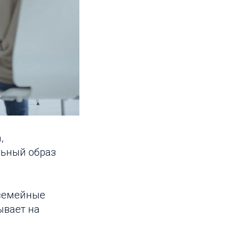
,
льный образ
семейные
ывает на