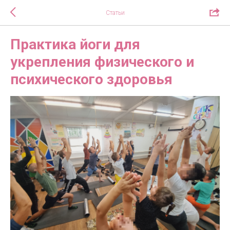
Статьи
Практика йоги для
укрепления физического и
психического здоровья