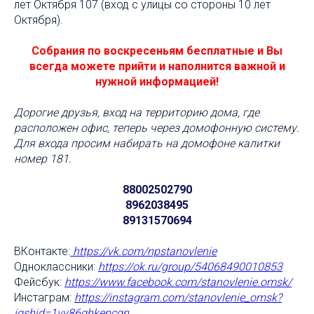
лет Октября 107 (вход с улицы со стороны 10 лет
Октября).
Собрания по воскресеньям бесплатные и Вы
всегда можете прийти и наполнится важной и
нужной информацией!
Дорогие друзья, вход на территорию дома, где
расположен офис, теперь через домофонную систему.
Для входа просим набирать на домофоне калитки
номер 181.
88002502790
8962038495
89131570694
ВКонтакте:
https://vk.com/npstanovlenie
Одноклассники:
https://ok.ru/group/54068490010853
Фейсбук:
https://www.facebook.com/stanovlenie
.omsk/
Инстаграм:
https://instagram.com/stanovlenie_omsk?
igshid=1vv86ghkencgn