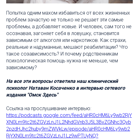
Попытка одним махом избавиться от всех жизненных
проблем зачастую не только не решает эти самые
проблемы, а добавляет новые. И человек, сам того не
осознавая, загоняет себя в ловушку, становится
зависимым от алкоголя или наркотиков. Как страхи,
реальные и надуманные, мешают реабилитации? Что
такое созависимость? И почему родственникам
психологическая помощь нужна не меньше, чем
зависимому?
На все эти вопросы ответила наш клинический
психолог Натаван Косаченко в интервью сетевого
издания "Омск Здесь"
Ссылка на прослушивание интервью:
https://podcasts.google.com/feed/aHR0cHM6Ly9wb2RjY
XN0Lm9tc2t6ZGVzLnJ1L2NhdGVnb3J5L3BvZGNhc3Qvb
2pzdHJhc2huby9mZWVkLw/episode/aHR0cHM6Ly9wb2
RjYXN0Lm9tc2t6ZGVzLnJ1Lz9wPTUyNQ?