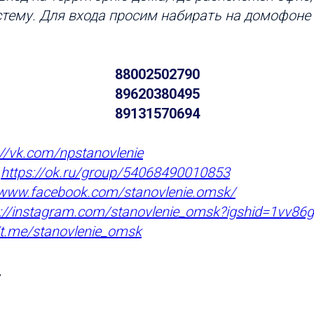
тему. Для входа просим набирать на домофоне
88002502790
89620380495
89131570694
://vk.com/npstanovlenie
:
https://ok.ru/group/54068490010853
/www.facebook.com/stanovlenie
.omsk/
s://instagram.com/stanovlenie_omsk?igshid=1vv86
//t.me/stanovlenie_omsk
"