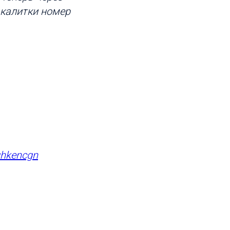
 калитки номер
ghkencgn