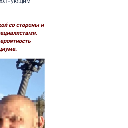
 волнующим
ой со стороны и
пециалистами.
ероятность
циуме.