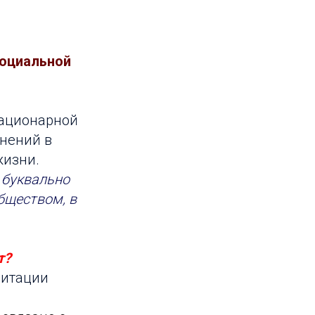
социальной
тационарной
нений в
жизни.
 буквально
обществом, в
т?
литации