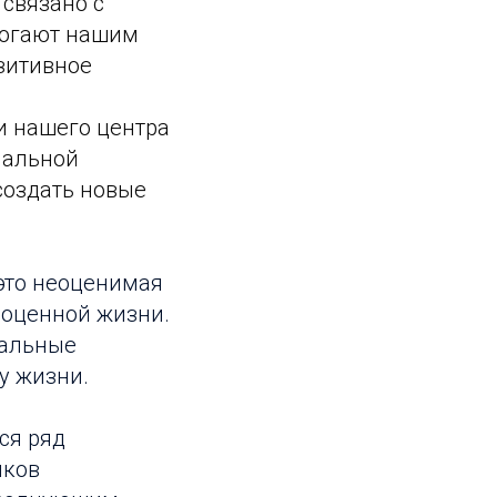
 связано с
могают нашим
зитивное
и нашего центра
иальной
создать новые
это неоценимая
ноценной жизни.
иальные
у жизни.
ся ряд
иков