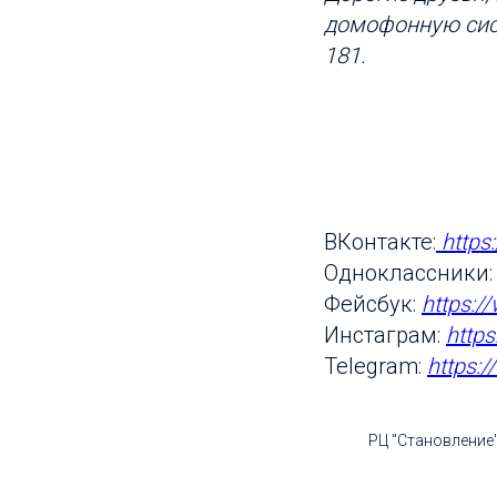
домофонную сис
181.
ВКонтакте:
https
Одноклассники
Фейсбук:
https:/
Инстаграм:
http
Telegram:
https:
РЦ "Становление