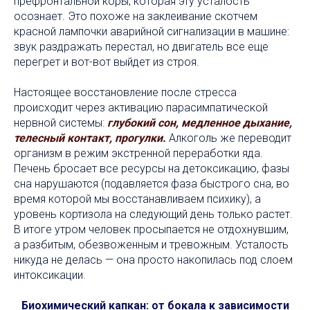
префронтальной коры, которая эту усталость
осознает. Это похоже на заклеивание скотчем
красной лампочки аварийной сигнализации в машине:
звук раздражать перестал, но двигатель все еще
перегрет и вот-вот выйдет из строя.
Настоящее восстановление после стресса
происходит через активацию парасимпатической
нервной системы:
глубокий сон, медленное дыхание,
телесный контакт, прогулки.
Алкоголь же переводит
организм в режим экстренной переработки яда.
Печень бросает все ресурсы на детоксикацию, фазы
сна нарушаются (подавляется фаза быстрого сна, во
время которой мы восстанавливаем психику), а
уровень кортизола на следующий день только растет.
В итоге утром человек просыпается не отдохнувшим,
а разбитым, обезвоженным и тревожным. Усталость
никуда не делась — она просто накопилась под слоем
интоксикации.
Биохимический капкан: от бокала к зависимости