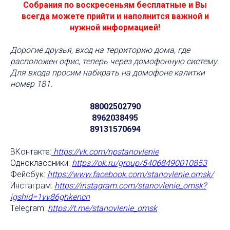
Собрания по воскресеньям бесплатные и Вы
всегда можете прийти и наполнится важной и
нужной информацией!
Дорогие друзья, вход на территорию дома, где
расположен офис, теперь через домофонную систему.
Для входа просим набирать на домофоне калитки
номер 181.
88002502790
8962038495
89131570694
ВКонтакте:
https://vk.com/npstanovlenie
Одноклассники:
https://ok.ru/group/54068490010853
Фейсбук:
https://www.facebook.com/stanovlenie
.omsk/
Инстаграм:
https://instagram.com/stanovlenie_omsk?
igshid=1vv86ghkencn
Telegram:
https://t.me/stanovlenie_omsk