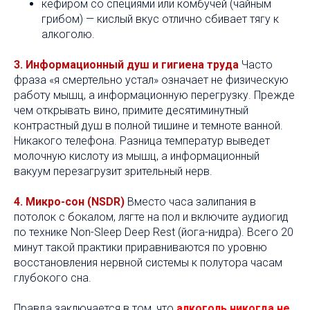
кефиром со специями или комбучей (чайным
грибом) — кислый вкус отлично сбивает тягу к
алкоголю.
3. Информационный душ и гигиена труда
Часто
фраза «я смертельно устал» означает не физическую
работу мышц, а информационную перегрузку. Прежде
чем открывать вино, примите десятиминутный
контрастный душ в полной тишине и темноте ванной.
Никакого телефона. Разница температур выведет
молочную кислоту из мышц, а информационный
вакуум перезагрузит зрительный нерв.
4. Микро-сон (NSDR)
Вместо часа залипания в
потолок с бокалом, лягте на пол и включите аудиогид
по технике Non-Sleep Deep Rest (йога-нидра). Всего 20
минут такой практики приравниваются по уровню
восстановления нервной системы к полутора часам
глубокого сна.
Правда заключается в том, что
алкоголь никогда не