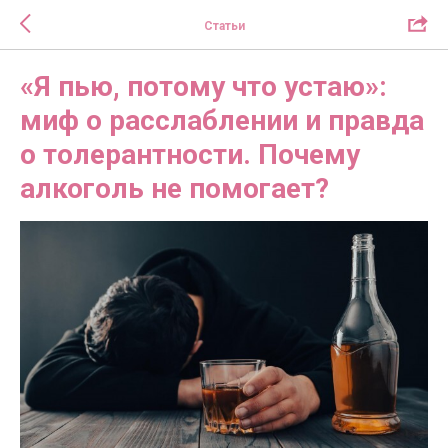
Статьи
«Я пью, потому что устаю»:
миф о расслаблении и правда
о толерантности. Почему
алкоголь не помогает?