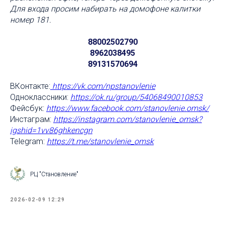
Для входа просим набирать на домофоне калитки
номер 181.
88002502790
8962038495
89131570694
ВКонтакте:
https://vk.com/npstanovlenie
Одноклассники:
https://ok.ru/group/54068490010853
Фейсбук:
https://www.facebook.com/stanovlenie
.omsk/
Инстаграм:
https://instagram.com/stanovlenie_omsk?
igshid=1vv86ghkencgn
Telegram:
https://t.me/stanovlenie_omsk
РЦ "Становление"
2026-02-09 12:29