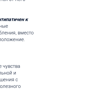
нтипатичен к
ные
бления, вместо
 положение.
е чувства
льной и
ошения с
полезного