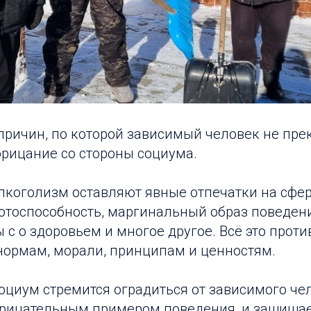
 причин, по которой зависимый человек не пр
орицание со стороны социума.
лкоголизм оставляют явные отпечатки на сфе
отоспособность, маргинальный образ поведени
с о здоровьем и многое другое. Всё это проти
ормам, морали, принципам и ценностям.
оциум стремится оградиться от зависимого че
рицательным примером поведения, и защищает