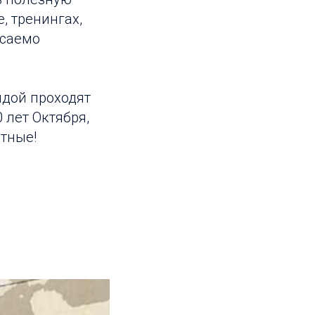
, тренингах,
асаемо
дой проходят
0 лет Октября,
атные!