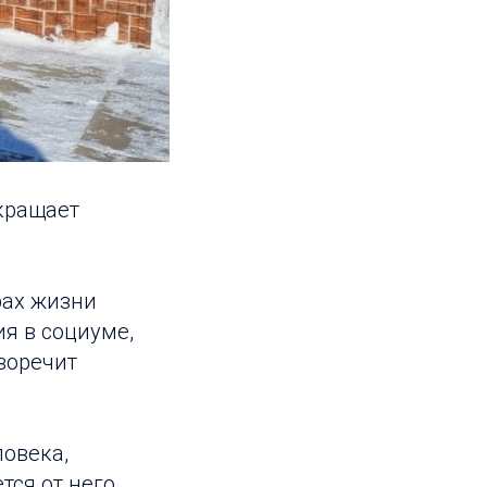
екращает
рах жизни
я в социуме,
воречит
ловека,
ся от него