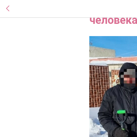
Социаль
человек