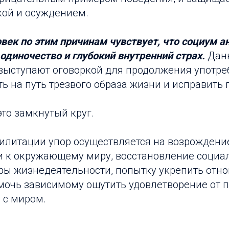
кой и осуждением.
ек по этим причинам чувствует, что социум а
 одиночество и глубокий внутренний страх.
Дан
 выступают оговоркой для продолжения употре
ать на путь трезвого образа жизни и исправить
это замкнутый круг.
билитации упор осуществляется на возрождени
 к окружающему миру, восстановление социа
ры жизнедеятельности, попытку укрепить отн
мочь зависимому ощутить удовлетворение от 
 с миром.