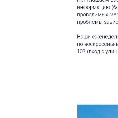
информацию (бол
проводимых мер
проблемы завис
Наши еженедель
по воскресеньям 
107 (вход с ули