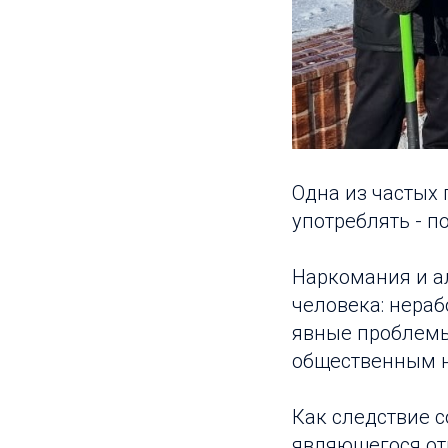
Одна из частых
употреблять - п
Наркомания и а
человека: нераб
явные проблемы 
общественным н
Как следствие с
являющегося от