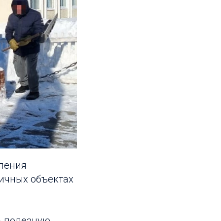
еления
личных объектах
ь полезную