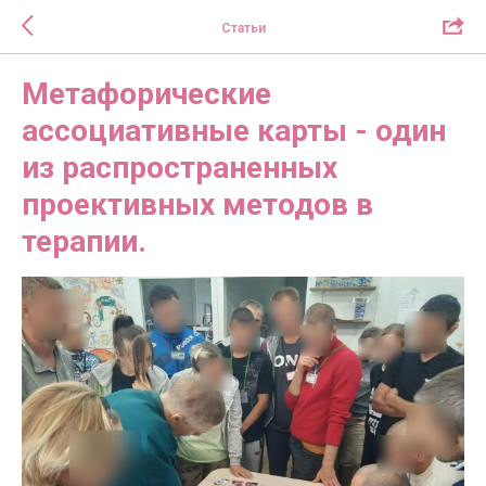
Статьи
Метафорические
ассоциативные карты - один
из распространенных
проективных методов в
терапии.