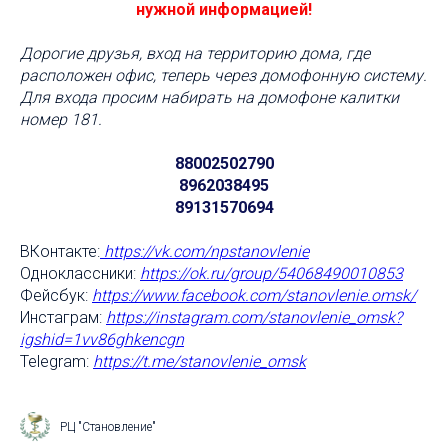
нужной информацией!
Дорогие друзья, вход на территорию дома, где
расположен офис, теперь через домофонную систему.
Для входа просим набирать на домофоне калитки
номер 181.
88002502790
8962038495
89131570694
ВКонтакте:
https://vk.com/npstanovlenie
Одноклассники:
https://ok.ru/group/54068490010853
Фейсбук:
https://www.facebook.com/stanovlenie
.omsk/
Инстаграм:
https://instagram.com/stanovlenie_omsk?
igshid=1vv86ghkencgn
Telegram:
https://t.me/stanovlenie_omsk
РЦ "Становление"