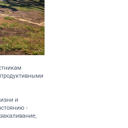
астникам
я продуктивными
жизни и
остоянию -
 закаливание,