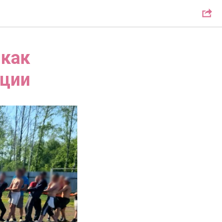
 как
ации