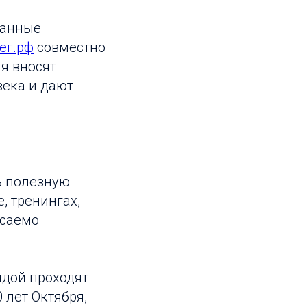
данные
ег.рф
совместно
я вносят
ека и дают
ь полезную
, тренингах,
асаемо
дой проходят
0 лет Октября,