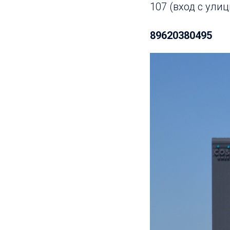
107 (вход с ули
89620380495