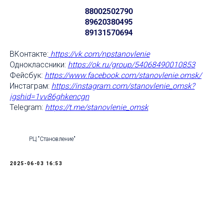
88002502790
89620380495
89131570694
ВКонтакте:
https://vk.com/npstanovlenie
Одноклассники:
https://ok.ru/group/54068490010853
Фейсбук:
https://www.facebook.com/stanovlenie
.omsk/
Инстаграм:
https://instagram.com/stanovlenie_omsk?
igshid=1vv86ghkencgn
Telegram:
https://t.me/stanovlenie_omsk
РЦ "Становление"
2025-06-03 16:53