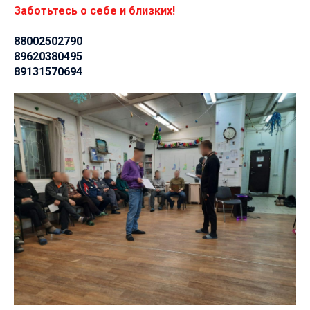
Заботьтесь о себе и близких!
88002502790
89620380495
89131570694