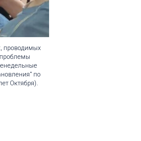
х, проводимых
 проблемы
женедельные
ановления" по
лет Октября).