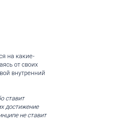
ся на какие-
аясь от своих
свой внутренний
бо ставит
их достижение
инципе не ставит