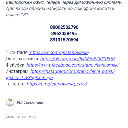
расположен офис, теперь через домофонную систему.
Для входа просим набирать на домофоне калитки
номер 181.
88002502790
8962038495
89131570694
ВКонтакте:
https://vk.com/npstanovlenie
Одноклассники:
https://ok.ru/group/54068490010853
Фейсбук:
https://www.facebook.com/stanovlenie
.omsk/
Инстаграм:
https://instagram.com/stanovlenie_omsk?
igshid=1vv86ghkencgn
Telegram:
https://t.me/stanovlenie_omsk
РЦ "Становление"
2025-10-23 19:25