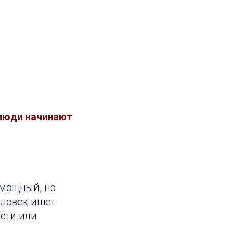
 люди начинают
о мощный, но
еловек ищет
ости или