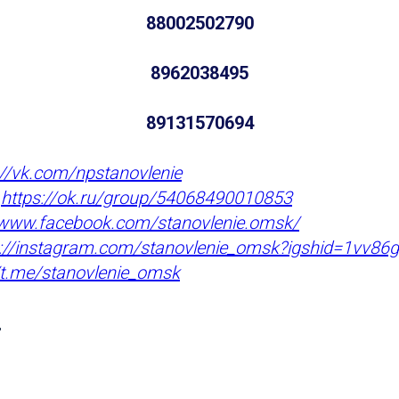
88002502790
8962038495
89131570694
://vk.com/npstanovlenie
:
https://ok.ru/group/54068490010853
/www.facebook.com/stanovlenie
.omsk/
s://instagram.com/stanovlenie_omsk?igshid=1vv86
//t.me/stanovlenie_omsk
"