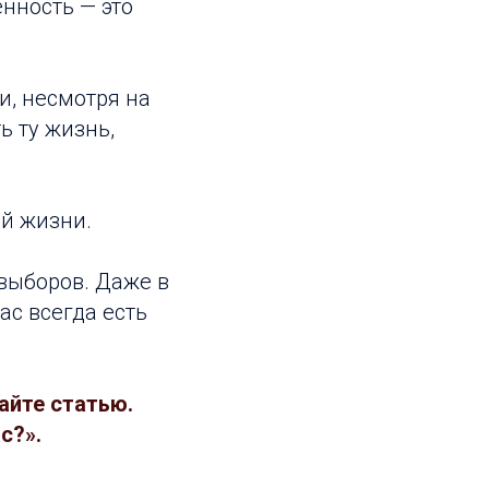
енность — это
и, несмотря на
ь ту жизнь,
ей жизни.
 выборов. Даже в
ас всегда есть
айте статью.
с?».