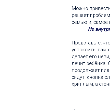
Можно привести 
решает проблемы
семью и, самое 
Но внутр
Представьте, что
успокоить, вам 
делает его нев
лечит ребёнка. 
продолжает плак
сядут, кнопка с
хриплым, а сте