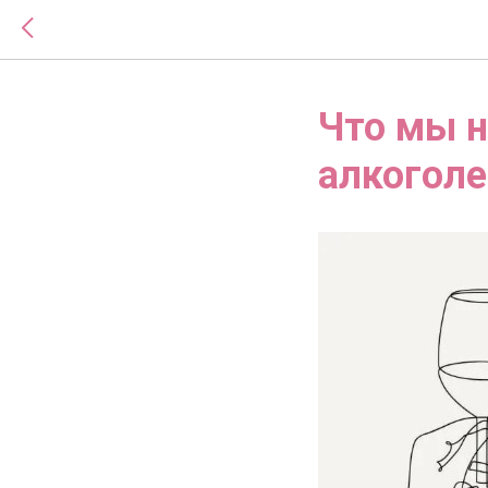
Что мы н
алкогол