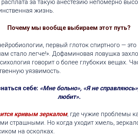
 расплата за такую анестезию непомерно высо
инственная жизнь.
Почему мы вообще выбираем этот путь?
нейробиологии, первый глоток спиртного — эт
 нам стало легче!». Дофаминовая ловушка захл
сихология говорит о более глубоких вещах. Ча
твенную уязвимость.
наться себе:
«Мне больно», «Я не справляюсь»
любит».
вится кривым зеркалом
, где чужие проблемы к
ими страшными. Но когда уходит хмель, зеркало
сиком на осколках.