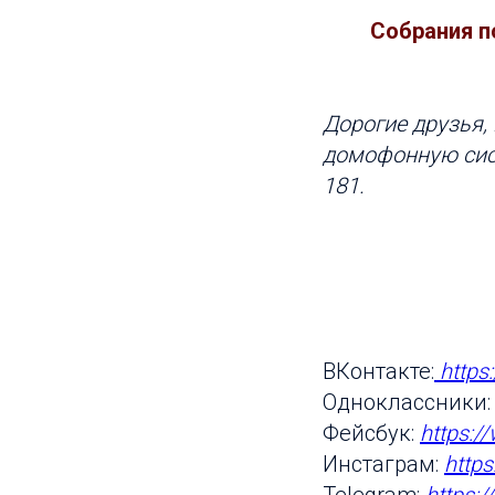
Собрания п
Дорогие друзья,
домофонную сис
181.
ВКонтакте:
https
Одноклассники
Фейсбук:
https:/
Инстаграм:
http