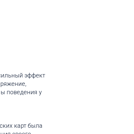
сильный эффект
пряжение,
ны поведения у
ских карт была