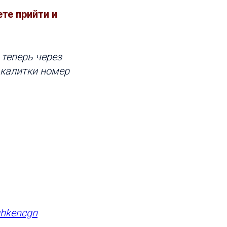
те прийти и
 теперь через
 калитки номер
ghkencgn