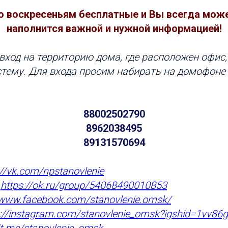
о воскресеньям бесплатные и Вы всегда може
наполнится важной и нужной информацией!
 вход на территорию дома, где расположен офис,
тему. Для входа просим набирать на домофоне
88002502790
8962038495
89131570694
://vk.com/npstanovlenie
:
https://ok.ru/group/54068490010853
/www.facebook.com/stanovlenie
.omsk/
s://instagram.com/stanovlenie_omsk?igshid=1vv86