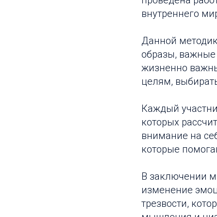
проведена рабо
внутреннего ми
Данной методик
образы, важные 
жизненно важны
целям, выбирать
Каждый участни
которых рассчит
внимание на себ
которые помога
В заключении м
изменение эмоц
трезвости, кот