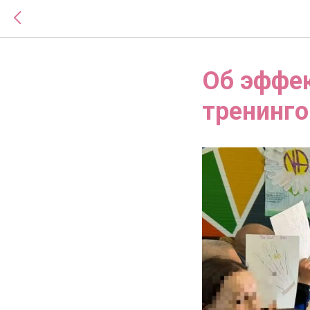
Об эффек
тренинго