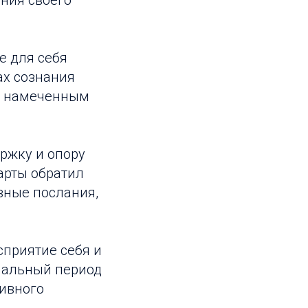
ния своего
е для себя
ах сознания
 к намеченным
ржку и опору
арты обратил
вные послания,
приятие себя и
чальный период
тивного