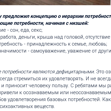
 предложил концепцию о иерархии потребнос
ющие потребности, начиная с низшей:
е - сон, еда, секс;
 работа, деньги, крыша над головой, отсутствие
требность - принадлежность к семье, любовь;
 значимости - самоуважение, уважение от друг
 потребности являются дефицитарными.
Это оз
всегда стремиться их удовлетворять. И не всегд
и приносит человеку пользу. С ребятами мы р
привели к осознаваемым или неосознаваемым
ов удовлетворения базовых потребностей. Как
сихоактивных веществ.