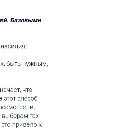
тей. Базовыми
 насилия;
их, быть нужным,
начает, что
а этот способ
ассмотрели,
 выборам тех
 это привело к