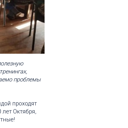
полезную
тренингах,
саемо проблемы
дой проходят
0 лет Октября,
атные!