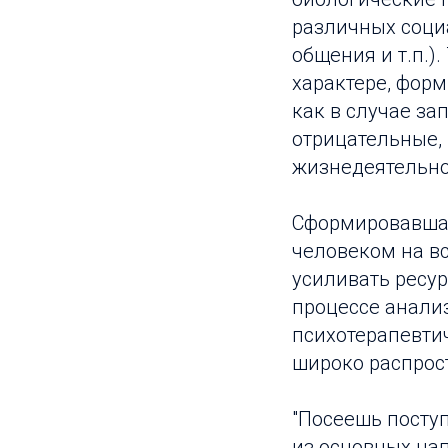
различных социа
общения и т.п.)
характере, форм
как в случае за
отрицательные, 
жизнедеятельно
Сформировавшая
человеком на вс
усиливать ресур
процессе анали
психотерапевти
широко распрос
"Посеешь поступ
из основных на