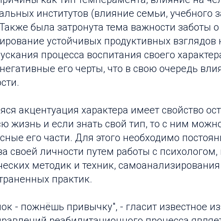
льных институтов (влияние семьи, учебного з
. Также была затронута тема важности заботы о
ирование устойчивых продуктивных взглядов н
пускания процесса воспитания своего характе
негативные его черты, что в свою очередь вли
сти.
ся акцентуация характера имеет свойство ост
ю жизнь и если знать свой тип, то с ним можно
сные его части. Для этого необходимо постоян
за своей личности путем работы с психологом
ческих методик и техник, самоанализирования
траненных практик.
ок - пожнёшь привычку", - гласит известное и
правлений реабилитационного процесса являе