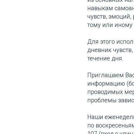
навыкам самоан
чувств, эмоций,
тому или иному
Для этого испол
дневник чувств
течение дня.
Приглашаем Вас
информацию (бол
проводимых мер
проблемы завис
Наши еженедель
по воскресеньям 
107 (вход с ули