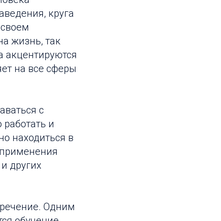
аведения, круга
 своем
а жизнь, так
ра акцентируются
яет на все сферы
аваться с
 работать и
но находиться в
, применения
 и других
зречение. Одним
тся обучение