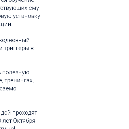
тствующих ему
овую установку
ации.
 ежедневный
и триггеры в
ь полезную
, тренингах,
асаемо
дой проходят
0 лет Октября,
атные!